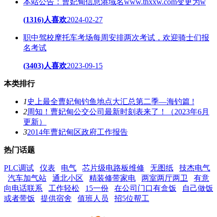
本站公告：曹妃甸信息港域名www.thxxw.com变更为w
(1316)人喜欢
2024-02-27
职中驾校摩托车考场每周安排两次考试，欢迎骑士们报
名考试
(3403)人喜欢
2023-09-15
本类排行
1
史上最全曹妃甸钓鱼地点大汇总第二季—海钓篇 !
2
周知！曹妃甸公交公司最新时刻表来了！（2023年6月
更新）
3
2014年曹妃甸区政府工作报告
热门话题
PLC调试
仪表
电气
芯片级电路板维修
无图纸
技杰电气
汽车加气站
通北小区
精装修带家电
两室两厅两卫
有意
向电话联系
工作轻松
15一份
在公司门口有盒饭
自己做饭
或者带饭
提供宿舍
值班人员
招5位帮工