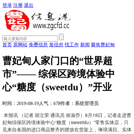
登录
注册
退出
首页
原网站
免费信息
发信息
找工作
新闻
聚焦曹妃甸
曹妃甸人家门口的“世界超
市”—— 综保区跨境体验中
心“糖度（sweetdu）”开业
时间：2019-08-19
人气：
678
作者：系统管理员
本报讯 （记者 胡立荣 通讯员 侯淑乔）8月18日，记者走进曹
妃甸综保区跨境体验中心“糖度（sweetdu）”零售实体店，只
见来自各国的进口商品整齐的摆放在货架上，琳琅满目。实体