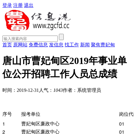
登录
注册
退出
首页
原网站
免费信息
发信息
找工作
新闻
聚焦曹妃甸
唐山市曹妃甸区2019年事业单
位公开招聘工作人员总成绩
时间：2019-12-31
人气：
1043
作者：系统管理员
序号
报考单位
岗位代
曹妃甸区廉政中心
1
01
曹妃甸区廉政中心
2
01