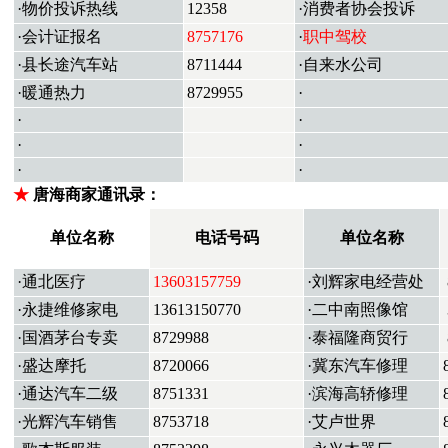
·物价投诉热线
12358
·消费者协会投诉
·会计证报名
8757176
·
职中驾校
·县长途汽车站
8711444
·自来水公司
·暖通热力
8729955
·
·
·
·
·
·
·
★
唐海商家通讯录：
单位名称
电话
号码
单位名称
·通北医疗
13603157759
·刘辉家电经营处
·永捷维修家电
13613150770
·二中南照像馆
·国酒茅台专卖
8729988
·泰福隆商贸行
·盛达摩托
8720066
·冀东汽车修理
·通达汽车二级
8751331
·滨海高轿修理
·光辉汽车销售
8753718
·艾卢世界