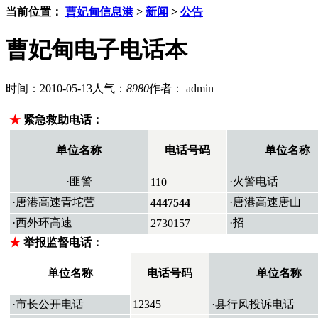
当前位置：
曹妃甸信息港
>
新闻
>
公告
曹妃甸电子电话本
时间：2010-05-13
人气：
8980
作者： admin
★
紧急救助电话：
单位
名称
电话
号码
单位
名称
·匪警
·火警电话
110
·唐港高速青坨营
·唐港高速唐山
4447544
·西外环高速
·招
2730157
★
举报监督电话：
单位
名称
电话
号码
单位
名称
·市长公开电话
12345
·县行风投诉电话