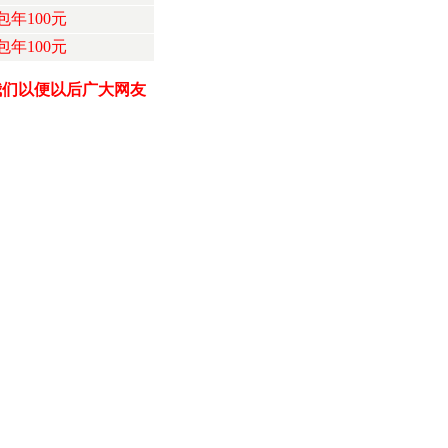
包年100元
包年100元
我们以便以后广大网友