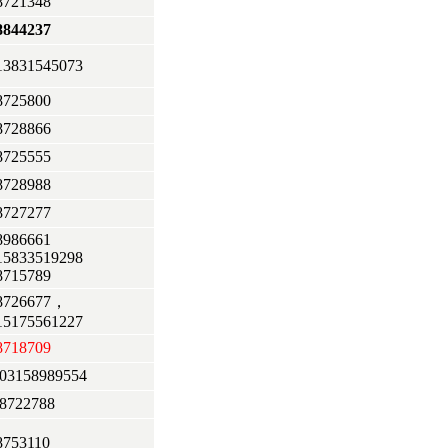
8721348
8844237
13831545073
8725800
8728866
8725555
8728988
8727277
8986661
15833519298
8715789
8726677，
15175561227
8718709
03158989554
8722788
8753110