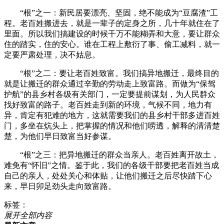
“根”之一：新民居要漂亮、坚固，绝不能成为“豆腐渣”工
程。老百姓搬进去，就是一辈子的定身之所，几十年就住在了
里面。所以我们搞建设的时候千万不能糊弄和大意，要让群众
住的踏实，住的安心。谁在工程上敷衍了事、偷工减料，就一
定要严肃处理，决不姑息。
“根”之二：要让老百姓致富。我们搞异地搬迁，最终目的
就是让搬迁的群众通过辛勤的劳动走上致富路。而做为“保驾
护航”的县乡村各级有关部门，一定要提前谋划，为人民群众
找好致富的路子。老百姓走到新的环境，气候不同，地力有
异，肯定有犯难的地方，这就需要我们的县乡村干部多进百姓
门，多坐在炕头上，把掌握的情况和他们唠透，解释的清清楚
楚，为他们早日致富当好参谋。
“根”之三：把异地搬迁的群众当亲人。老百姓离开故土，
难免有“怀旧”之情。鉴于此，我们的各级干部要把老百姓当成
自己的亲人，处处关心和体贴，让他们搬迁之后尽快踏下心
来，早日卯足劲头走向致富路。
标签：
展开全部内容