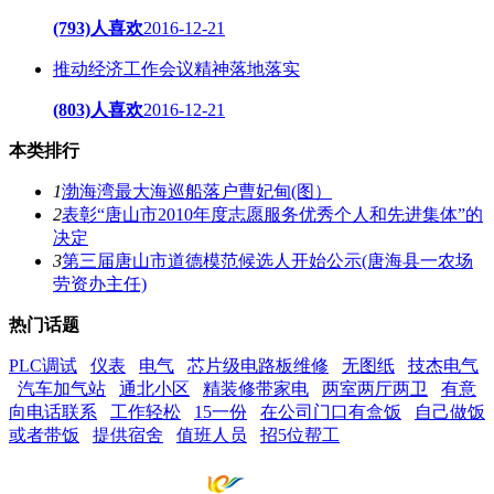
(793)人喜欢
2016-12-21
推动经济工作会议精神落地落实
(803)人喜欢
2016-12-21
本类排行
1
渤海湾最大海巡船落户曹妃甸(图）
2
表彰“唐山市2010年度志愿服务优秀个人和先进集体”的
决定
3
第三届唐山市道德模范候选人开始公示(唐海县一农场
劳资办主任)
热门话题
PLC调试
仪表
电气
芯片级电路板维修
无图纸
技杰电气
汽车加气站
通北小区
精装修带家电
两室两厅两卫
有意
向电话联系
工作轻松
15一份
在公司门口有盒饭
自己做饭
或者带饭
提供宿舍
值班人员
招5位帮工