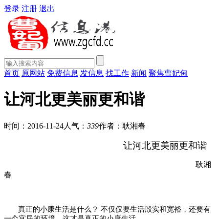
登录
注册
退出
首页
原网站
免费信息
发信息
找工作
新闻
聚焦曹妃甸
让河北更美丽更和谐
时间：2016-11-24
人气：
339
作者：耿湘春
让河北更美丽更和谐
耿湘
春
真正的小康生活是什么？
不仅仅要生活殷实和宽裕，还要有
一个宜居的环境，这才是真正的小康生活。