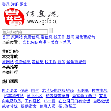
登录
注册
退出
首页
原网站
免费信息
发信息
找工作
新闻
聚焦曹妃甸
当前位置：
曹妃甸信息港
>
美食
>
禁忌
共
0
页
0
条
本类导航
原网站
免费信息
发信息
找工作
新闻
聚焦曹妃甸
本类推荐
本类排行
热门话题
PLC调试
仪表
电气
芯片级电路板维修
无图纸
技杰电气
汽车加气站
通北小区
精装修带家电
两室两厅两卫
有意
向电话联系
工作轻松
15一份
在公司门口有盒饭
自己做饭
或者带饭
提供宿舍
值班人员
招5位帮工