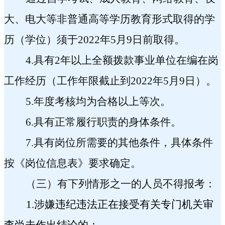
大、电大等非普通高等学历教育形式取得的学
历（学位）须于
2022
年
5
月
9
日前取得。
4.
具有
2
年以上
全额拨款
事业单位在编在岗
工作经历（工作年限截止到
2022
年
5
月
9
日）。
5.
年度考核均为合格以上等次。
6.
具有正常履行职责的身体条件。
7.
具有岗位所需要的其他条件，具体条件
按《岗位信息表》要求确定。
（三）有下列情形之一的人员不得报考：
1.
涉嫌违纪违法正在接受有关专门机关审
查尚未作出结论的；