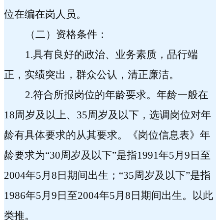
位在编在岗人员。
（二）资格条件：
1.
具有良好的政治、业务素质，品行端
正，实绩突出，群众公认，清正廉洁。
2.
符合所报岗位的年龄要求。年龄一般在
18
周岁及以上、
35
周岁及以下，选调岗位对年
龄有具体要求的从其要求。《岗位信息表》年
龄要求为“
30
周岁及以下”是指
1991
年
5
月
9
日至
2004
年
5
月
8
日期间出生；“
35
周岁及以下”是指
1986
年
5
月
9
日至
2004
年
5
月
8
日期间出生。以此
类推。