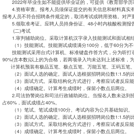
2022年毕业生如不能提供毕业证的，可提供《教育部学历
4.资格审查。报考人员须保证提交的有关信息和材料真实有
报考人员不符合招聘条件规定的，取消考试或聘用资格。对严
5.领取准考证。应聘人员持身份证、48小时内核酸检测报告纸质
(二)考试
1.审判辅助岗位。采取计算机汉字录入技能测试和面试相结合
（1）技能测试。技能测试成绩满分100分，低于60分为不
技能测试采用台式计算机、标准键盘作答方式，分为听打录入
90%(含本数)以上的为合格，若两项录入均未达到上述标准，
计算机预装有极品五笔、极点五笔、万能五笔、王码五笔、搜
（2）面试人选的确定。面试人选根据招聘岗位数1:1.5的
（3）面试方式。采取结构化方式进行，考察应试者反应能力
（4）成绩确定。计算考生成绩时，保留小数点后两位。
2.司法协警岗位和司法行政辅助岗位。当报名人数未达到招聘
占60%，面试成绩占40%。
（1）笔试。笔试成绩100分。考试内容为公共基础知识。
（2）面试人选的确定。面试人选根据招聘岗位数1:1.5的
（3）面试方式。采取结构化方式进行，考察应试者反应能力
（4）成绩确定。计算考生成绩时，保留小数点后两位。