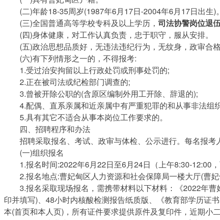
(二)年龄18-35周岁(1987年6月17日-2004年6月17日出生)
(三)全国普通高等学校专科及以上学历，
司法协警岗位退
(四)身体健康，对工作认真负责，忠于职守，服从安排。
(五)政治思想品质好，无违法违纪行为，无纹身，政审合
(六)有下列情形之一的，不得报考:
1.受过治安拘留以上行政处罚或刑事处罚的;
2.正在被司法或纪检部门调查的;
3.曾被开除公职的(含原区编制外用工开除、辞退的);
4.配偶、直系亲属和近亲属中有严重犯罪的和从事非法组
5.具有其它不适合从事本岗位工作要求的。
四、招聘程序和办法
招聘采取报名、考试、政审与体检、公示进行。每名报考人
(一)组织报名
1.报名时间:2022年6月22日至6月24日（上午8:30-12:00，下
2.报名地点:曹妃甸区人力资源和社会保障局一楼大厅(曹妃甸
3.报名采取现场报名，需携带材料以下材料：《2022年曹
印并填写)、48小时内核酸检测报告纸质版、《教育部学历证
本(首页和本人页)，所有证件要求提供原件及复印件，近期小二