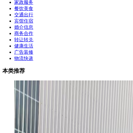
家政服务
餐饮美食
交通出行
宾馆住宿
婚介信息
商务合作
转让转兑
健康生活
广告装修
物流快递
本类
推荐