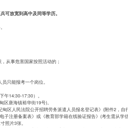
。
伍兵可放宽到高中及同等学历。
格。
织，从事危害国家按照活动的；
员只能报考一个岗位。
午14:30-17:30）。
区唐海镇裕华街19号)。
妃甸区人民法院公开招聘劳务派遣人员报名登记表》(附件2，自行
书电子注册备案表》或《教育部学籍在线验证报告》(考生需从学信
寸照片3张。