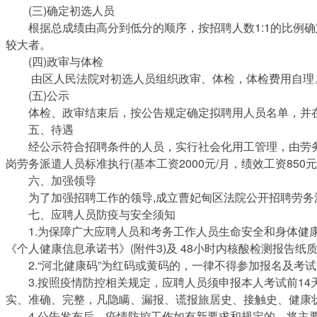
(三)确定初选人员
根据总成绩由高分到低分的顺序，按招聘人数1:1的比例确
较大者。
(四)政审与体检
由区人民法院对初选人员组织政审、体检，体检费用自理。
(五)公示
体检、政审结束后，按公告规定确定拟聘用人员名单，并在
五、待遇
经公示符合招聘条件的人员，实行社会化用工管理，由劳务
岗劳务派遣人员标准执行(基本工资2000元/月，绩效工资85
六、加强领导
为了加强招聘工作的领导,成立曹妃甸区法院公开招聘劳务派
七、应聘人员防疫与安全须知
1.为保障广大应聘人员和考务工作人员生命安全和身体健康
《个人健康信息承诺书》(附件3)及 48小时内核酸检测报告
2.“河北健康码”为红码或黄码的，一律不得参加报名及考试
3.按照疫情防控相关规定，应聘人员须申报本人考试前14
实、准确、完整，凡隐瞒、漏报、谎报旅居史、接触史、健康
4.公告发布后，疫情防控工作如有新要求和规定的，将主要