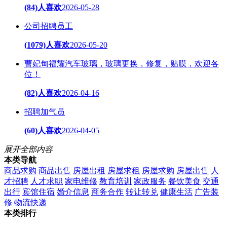
(84)人喜欢
2026-05-28
公司招聘员工
(1079)人喜欢
2026-05-20
曹妃甸福耀汽车玻璃，玻璃更换，修复，贴膜，欢迎各
位！
(82)人喜欢
2026-04-16
招聘加气员
(60)人喜欢
2026-04-05
展开全部内容
本类导航
商品求购
商品出售
房屋出租
房屋求租
房屋求购
房屋出售
人
才招聘
人才求职
家电维修
教育培训
家政服务
餐饮美食
交通
出行
宾馆住宿
婚介信息
商务合作
转让转兑
健康生活
广告装
修
物流快递
本类排行