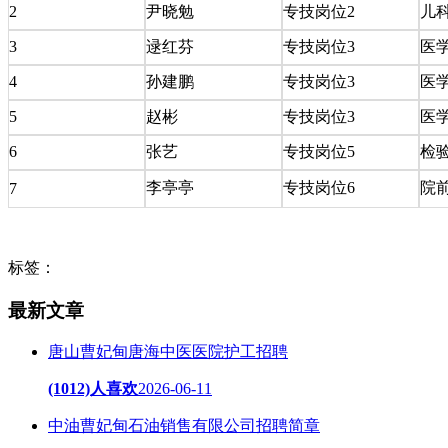
2
尹晓勉
专技岗位2
儿
3
逯红芬
专技岗位3
医
4
孙建鹏
专技岗位3
医
5
赵彬
专技岗位3
医
6
张艺
专技岗位5
检
李亭亭
专技岗位6
院
7
标签：
最新文章
唐山曹妃甸唐海中医医院护工招聘
(1012)人喜欢
2026-06-11
中油曹妃甸石油销售有限公司招聘简章