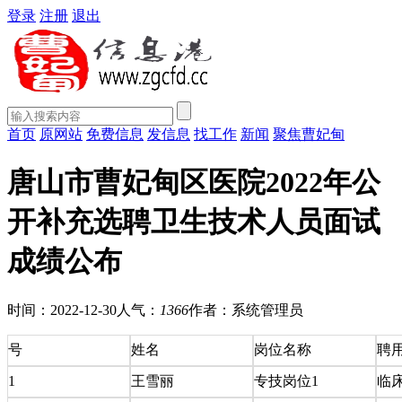
登录
注册
退出
首页
原网站
免费信息
发信息
找工作
新闻
聚焦曹妃甸
唐山市曹妃甸区医院2022年公
开补充选聘卫生技术人员面试
成绩公布
时间：2022-12-30
人气：
1366
作者：系统管理员
号
姓名
岗位名称
聘
1
王雪丽
专技岗位1
临