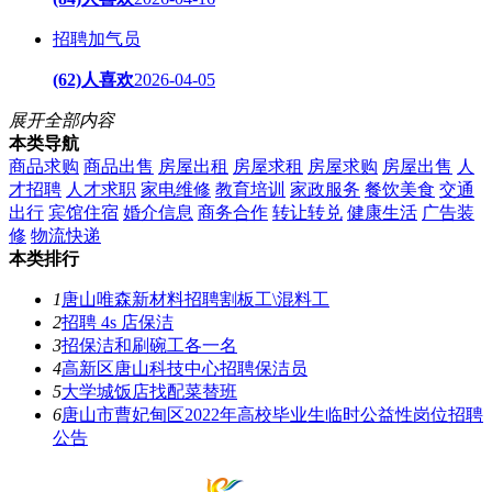
招聘加气员
(62)人喜欢
2026-04-05
展开全部内容
本类导航
商品求购
商品出售
房屋出租
房屋求租
房屋求购
房屋出售
人
才招聘
人才求职
家电维修
教育培训
家政服务
餐饮美食
交通
出行
宾馆住宿
婚介信息
商务合作
转让转兑
健康生活
广告装
修
物流快递
本类排行
1
唐山唯森新材料招聘割板工\混料工
2
招聘 4s 店保洁
3
招保洁和刷碗工各一名
4
高新区唐山科技中心招聘保洁员
5
大学城饭店找配菜替班
6
唐山市曹妃甸区2022年高校毕业生临时公益性岗位招聘
公告