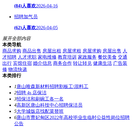
(84)人喜欢
2026-04-16
招聘加气员
(62)人喜欢
2026-04-05
展开全部内容
本类导航
商品求购
商品出售
房屋出租
房屋求租
房屋求购
房屋出售
人
才招聘
人才求职
家电维修
教育培训
家政服务
餐饮美食
交通
出行
宾馆住宿
婚介信息
商务合作
转让转兑
健康生活
广告装
修
物流快递
本类排行
1
唐山唯森新材料招聘割板工\混料工
2
招聘 4s 店保洁
3
招保洁和刷碗工各一名
4
高新区唐山科技中心招聘保洁员
5
大学城饭店找配菜替班
6
唐山市曹妃甸区2022年高校毕业生临时公益性岗位招聘
公告