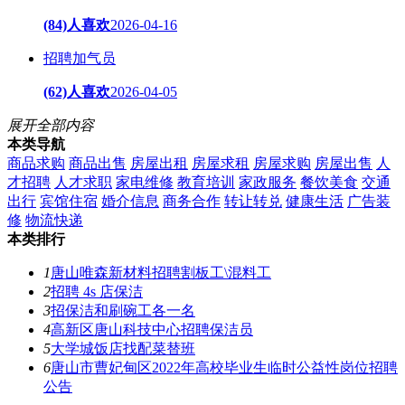
(84)人喜欢
2026-04-16
招聘加气员
(62)人喜欢
2026-04-05
展开全部内容
本类导航
商品求购
商品出售
房屋出租
房屋求租
房屋求购
房屋出售
人
才招聘
人才求职
家电维修
教育培训
家政服务
餐饮美食
交通
出行
宾馆住宿
婚介信息
商务合作
转让转兑
健康生活
广告装
修
物流快递
本类排行
1
唐山唯森新材料招聘割板工\混料工
2
招聘 4s 店保洁
3
招保洁和刷碗工各一名
4
高新区唐山科技中心招聘保洁员
5
大学城饭店找配菜替班
6
唐山市曹妃甸区2022年高校毕业生临时公益性岗位招聘
公告