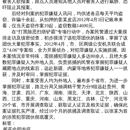
被害人欲报案，跟点人员通知其他人员对被害人进行威胁、恐
吓阻止其报案。
后经对到案的犯罪嫌疑人讯问，均供述各店每天平均盗
窃、诈骗十余起。从扣押的姜某皮店2012年4月3日记账单来
看，仅当天盗窃作案19起，盗窃数额14690元。
在“打黑除恶扫痞铲霸”专项行动中，办案民警通过大量摸
排走访及缜密侦查，初步摸清了该犯罪团伙的脉络，掌握了该
团伙大量犯罪事实。2012年4月，市、区两级公安机关联合成
立“4.06”专案组，全力开展侦办，对犯罪嫌疑人实施抓捕。因
本案情况非常特殊，需抓捕犯罪嫌疑人多达80余人，且绝大多
数犯罪嫌疑人为外地人员。负责抓捕的民警在掌握犯罪嫌疑人
藏匿地点的线索后，远赴新疆、内蒙等地将犯罪嫌疑人一一抓
获，并及时审问，掌握犯罪证据。
同时，本案受害人均为外地人，遍布多个省市。为进一步
掌握犯罪证据，路北分局又抽调精干警力分9组远赴贵州、青
海、甘肃、四川、广东、湖南、湖北、天津、北京、陕西、山
西、江苏、重庆、河南、山东、黑龙江、吉林、辽宁、河北等
20个省、市开展调查取证，获取证人证言及相关证据，确保此
案证据扎实严谨。经过10个月的抓捕及调查取证，以张某为首
的涉黑犯罪团伙彻底覆灭。
标签：
展开全部内容