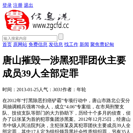
登录
注册
退出
首页
原网站
免费信息
发信息
找工作
新闻
聚焦曹妃甸
唐山摧毁一涉黑犯罪团伙主要
成员39人全部定罪
时间：2013-01-25
人气：
3031
作者：年轮
在2012年“打黑除恶扫痞铲霸”专项行动中，唐山市路北公安分
局抽调精兵强将70余人，成立“4.06”专案组，在市局刑警支
队、技侦支队等部门的大力协助下，历经十个多月的侦查，侦
办了以张某为首的犯罪集团涉黑案。2012年12月25日，经唐山
市中级人民法院判决，主犯张某及其犯罪团伙主要成员39人全
部定罪，其中17人定为组织领导黑社会性质组织罪，另有35人