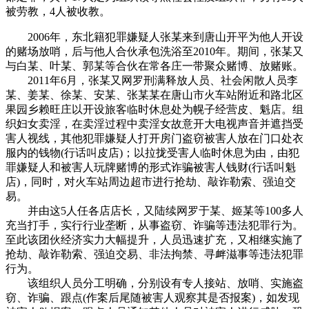
被劳教，4人被收教。
2006年，东北籍犯罪嫌疑人张某来到唐山开平为他人开设
的赌场放哨，后与他人合伙承包洗浴至2010年。期间，张某又
与白某、叶某、郭某等合伙在常各庄一带聚众赌博、放赌账。
2011年6月，张某又网罗刑满释放人员、社会闲散人员李
某、姜某、徐某、安某、张某某在唐山市火车站附近和路北区
果园乡赖旺庄以开设旅客临时休息处为幌子经营皮、魁店。组
织妇女卖淫，在卖淫过程中卖淫女故意开大电视声音并遮挡受
害人视线，其他犯罪嫌疑人打开房门盗窃被害人放在门口处衣
服内的钱物(行话叫皮店)；以拉拢受害人临时休息为由，由犯
罪嫌疑人和被害人玩牌赌博的形式诈骗被害人钱财(行话叫魁
店)，同时，对火车站周边超市进行抢劫、敲诈勒索、强迫交
易。
并由这5人任各店店长，又陆续网罗于某、姬某等100多人
充当打手，实行行业垄断，从事盗窃、诈骗等违法犯罪行为。
至此该团伙经济实力大幅提升，人员迅速扩充，又相继实施了
抢劫、敲诈勒索、强迫交易、非法拘禁、寻衅滋事等违法犯罪
行为。
该组织人员分工明确，分别设有专人接站、放哨、实施盗
窃、诈骗、跟点(作案后尾随被害人观察其是否报案)，如发现