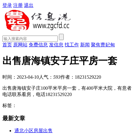
登录
注册
退出
首页
原网站
免费信息
发信息
找工作
新闻
聚焦曹妃甸
出售唐海镇安子庄平房一套
时间：2023-04-10
人气：
593
作者：18231529220
出售唐海镇安子庄100平米平房一套，有400平米大院，有意者
电话联系看房，电话18231529220
标签：
最新文章
通北小区房屋出售