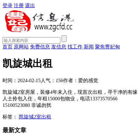
登录
注册
退出
首页
原网站
免费信息
发信息
找工作
新闻
聚焦曹妃甸
凯旋城出租
时间：2024-02-15
人气：
156
作者：爱的感觉
凯旋城2室房屋，装修4年未入住，现首次出租，寻干净的有缘
人士拎包入住，年租15000包物业，电话13373570566
15100523080 非诚勿扰
标签：
凯旋城2室出租
最新文章