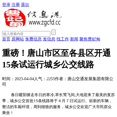
登录
注册
退出
首页
原网站
免费信息
发信息
找工作
新闻
聚焦曹妃甸
重磅！唐山市区至各县区开通
15条试运行城乡公交线路
时间：2025-04-04
人气：
2255
作者：唐山交通发展集团有限公
司
春日暖阳驱走冬日的寒冷,草长莺飞间,大地迎来了最美的复苏
季，城乡公交首批15条线路将于４月７日试运行。崭新的车辆，
整洁的车厢环境，周到细致的服务，城乡公交欢迎广大市民群众
乘坐！