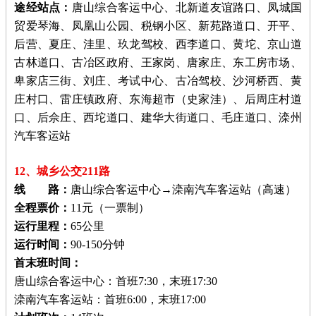
途经站点：
唐山综合客运中心、北新道友谊路口、凤城国
贸爱琴海、凤凰山公园、税钢小区、新苑路道口、开平、
后营、夏庄、洼里、玖龙驾校、西李道口、黄坨、京山道
古林道口、古冶区政府、王家岗、唐家庄、东工房市场、
卑家店三街、刘庄、考试中心、古冶驾校、沙河桥西、黄
庄村口、雷庄镇政府、东海超市（史家洼）、后周庄村道
口、后佘庄、西坨道口、建华大街道口、毛庄道口、滦州
汽车客运站
12、城乡公交211路
线 路：
唐山综合客运中心→滦南汽车客运站（高速）
全程票价：
11元（一票制）
运行里程：
65公里
运行时间：
90-150分钟
首末班时间：
唐山综合客运中心：首班7:30，末班17:30
滦南汽车客运站：首班6:00，末班17:00