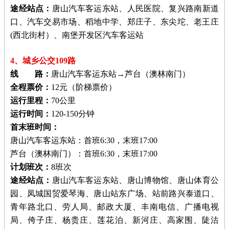
途经站点：
唐山汽车客运东站、人民医院、复兴路南新道
口、汽车交易市场、稻地中学、郑庄子、东尖坨、老王庄
(西北街村）、南堡开发区汽车客运站
4、城乡公交109路
线 路：
唐山汽车客运东站→芦台（澳林南门）
全程票价：
12元（阶梯票价）
运行里程：
70公里
运行时间：
120-150分钟
首末班时间：
唐山汽车客运东站：首班6:30，末班17:00
芦台（澳林南门）：首班6:30，末班17:00
计划班次：
8班次
途经站点：
唐山汽车客运东站、唐山博物馆、唐山体育公
园、凤城国贸爱琴海、唐山站东广场、站前路兴泰道口、
青年路北口、劳人局、邮政大厦、丰南电信、广播电视
局、侉子庄、杨贵庄、莲花泊、新河庄、高家围、陡沽