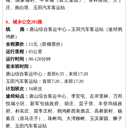
铺、陈家铺村、中军铺（双汇集团）、骨科医院、大丁
庄、南白塔、玉田汽车客运站
6、城乡公交202路
线 路：
唐山综合客运中心→玉田汽车客运站（途经鸦
鸿桥）
全程票价：
11元（阶梯票价）
运行里程：
65公里
运行时间：
90-120分钟
首末班时间：
唐山综合客运中心：首班6:35，末班17:20
玉田汽车客运站：首班7:20，末班17:20
计划班次：
16班次
途经站点：
唐山综合客运中心、李官屯、左岸景林、万邦
悦城小区、新军屯镇政府、胡庄、蛮子营、丰登坞镇政
府、朴实庄、苗李庄村、鸦鸿桥西美酒店、高桥新村、杨
素庄（原马庄子）、珠树坞、大湾柳树、玉滨家园、狮子
桥、玉田汽车客运站