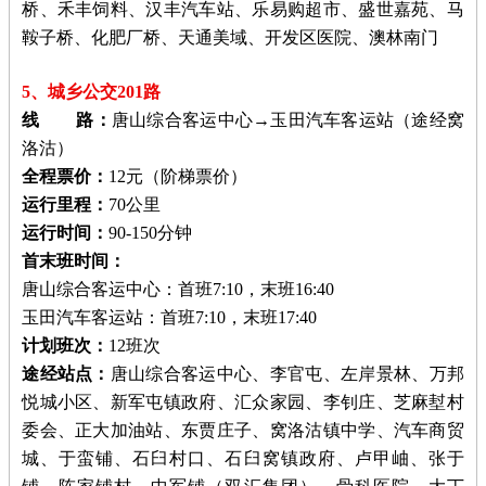
桥、禾丰饲料、汉丰汽车站、乐易购超市、盛世嘉苑、马
鞍子桥、化肥厂桥、天通美域、开发区医院、澳林南门
5、城乡公交201路
线 路：
唐山综合客运中心→玉田汽车客运站（途经窝
洛沽）
全程票价：
12元（阶梯票价）
运行里程：
70公里
运行时间：
90-150分钟
首末班时间：
唐山综合客运中心：首班7:10，末班16:40
玉田汽车客运站：首班7:10，末班17:40
计划班次：
12班次
途经站点：
唐山综合客运中心、李官屯、左岸景林、万邦
悦城小区、新军屯镇政府、汇众家园、李钊庄、芝麻堼村
委会、正大加油站、东贾庄子、窝洛沽镇中学、汽车商贸
城、于蛮铺、石臼村口、石臼窝镇政府、卢甲岫、张于