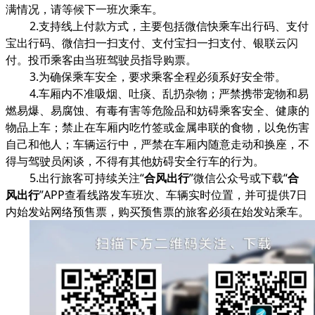
满情况，请等候下一班次乘车。
2.支持线上付款方式，主要包括微信快乘车出行码、支付
宝出行码、微信扫一扫支付、支付宝扫一扫支付、银联云闪
付。投币乘客由当班驾驶员指导购票。
3.为确保乘车安全，要求乘客全程必须系好安全带。
4.车厢内不准吸烟、吐痰、乱扔杂物；严禁携带宠物和易
燃易爆、易腐蚀、有毒有害等危险品和妨碍乘客安全、健康的
物品上车；禁止在车厢内吃竹签或金属串联的食物，以免伤害
自己和他人；车辆运行中，严禁在车厢内随意走动和换座，不
得与驾驶员闲谈，不得有其他妨碍安全行车的行为。
5.出行旅客可持续关注“
合风出行
”微信公众号或下载“
合
风出行
”APP查看线路发车班次、车辆实时位置，并可提供7日
内始发站网络预售票，购买预售票的旅客必须在始发站乘车。