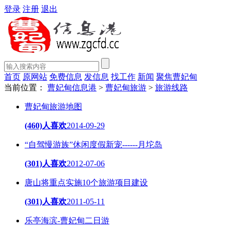
登录
注册
退出
首页
原网站
免费信息
发信息
找工作
新闻
聚焦曹妃甸
当前位置：
曹妃甸信息港
>
曹妃甸旅游
>
旅游线路
曹妃甸旅游地图
(460)人喜欢
2014-09-29
“自驾慢游族”休闲度假新宠------月坨岛
(301)人喜欢
2012-07-06
唐山将重点实施10个旅游项目建设
(301)人喜欢
2011-05-11
乐亭海滨-曹妃甸二日游