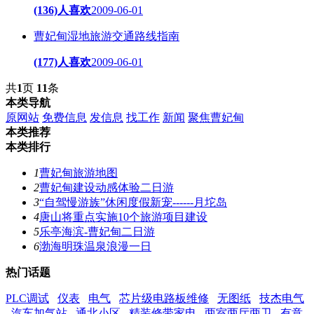
(136)人喜欢
2009-06-01
曹妃甸湿地旅游交通路线指南
(177)人喜欢
2009-06-01
共
1
页
11
条
本类导航
原网站
免费信息
发信息
找工作
新闻
聚焦曹妃甸
本类推荐
本类排行
1
曹妃甸旅游地图
2
曹妃甸建设动感体验二日游
3
“自驾慢游族”休闲度假新宠------月坨岛
4
唐山将重点实施10个旅游项目建设
5
乐亭海滨-曹妃甸二日游
6
渤海明珠温泉浪漫一日
热门话题
PLC调试
仪表
电气
芯片级电路板维修
无图纸
技杰电气
汽车加气站
通北小区
精装修带家电
两室两厅两卫
有意