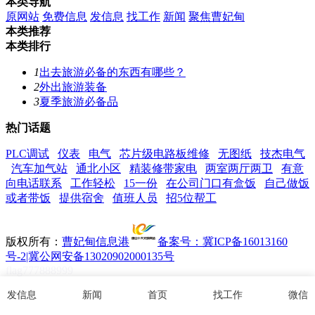
本类导航
原网站
免费信息
发信息
找工作
新闻
聚焦曹妃甸
本类推荐
本类排行
1
出去旅游必备的东西有哪些？
2
外出旅游装备
3
夏季旅游必备品
热门话题
PLC调试
仪表
电气
芯片级电路板维修
无图纸
技杰电气
汽车加气站
通北小区
精装修带家电
两室两厅两卫
有意
向电话联系
工作轻松
15一份
在公司门口有盒饭
自己做饭
或者带饭
提供宿舍
值班人员
招5位帮工
版权所有：
曹妃甸信息港
备案号：冀ICP备16013160
号-2|冀公网安备13020902000135号
flag777888999
发信息
新闻
首页
找工作
微信