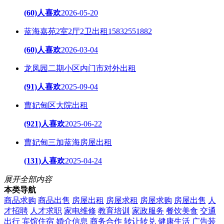
(60)人喜欢
2026-05-20
蓝海嘉苑2室2厅2卫出租15832551882
(60)人喜欢
2026-03-04
​龙凤园二期小区内门市对外出租
(91)人喜欢
2025-09-04
曹妃甸区大院出租
(921)人喜欢
2025-06-22
曹妃甸三加蓝海房屋出租
(131)人喜欢
2025-04-24
展开全部内容
本类导航
商品求购
商品出售
房屋出租
房屋求租
房屋求购
房屋出售
人
才招聘
人才求职
家电维修
教育培训
家政服务
餐饮美食
交通
出行
宾馆住宿
婚介信息
商务合作
转让转兑
健康生活
广告装