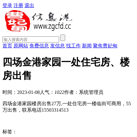
登录
注册
退出
首页
原网站
免费信息
发信息
找工作
新闻
聚焦曹妃甸
四场金港家园一处住宅房、楼
房出售
时间：2023-01-08
人气：
1022
作者：系统管理员
四场金港家园楼房出售27万,一处住宅房一楼临街可商用，55
万出售，联系电话15503314513
标签：